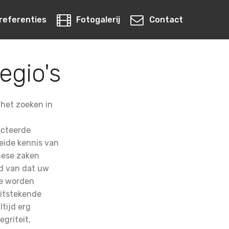
referenties
Fotogalerij
Contact
egio's
het zoeken in
ecteerde
eide kennis van
inese zaken
rd van dat uw
ze worden
uitstekende
tijd erg
egriteit,