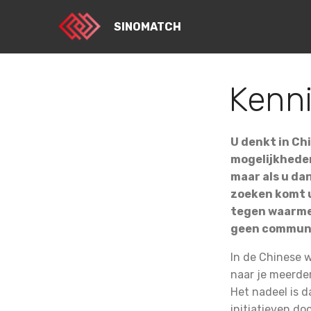
SINOMATCH
Kenni
U denkt in Ch
mogelijkhede
maar als u da
zoeken komt u
tegen waarmee
geen communic
In de Chinese w
naar je meerde
Het nadeel is 
initiatieven d