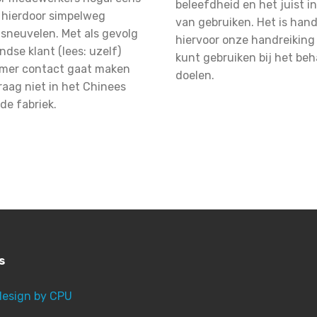
beleefdheid en het juist i
n hierdoor simpelweg
van gebruiken. Het is han
sneuvelen. Met als gevolg
hiervoor onze handreiking
ndse klant (lees: uzelf)
kunt gebruiken bij het be
mmer contact gaat maken
doelen.
aag niet in het Chinees
de fabriek.
s
esign by CPU