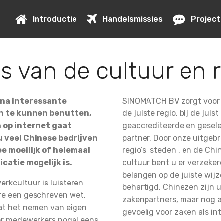
Introductie
Handelsmissies
Project
s van de cultuur en r
ina interessante
SINOMATCH BV zorgt voor 
n te kunnen benutten,
de juiste regio, bij de juist
n op internet gaat
geaccrediteerde en gesel
 veel Chinese bedrijven
partner. Door onze uitgebr
 moeilijk of helemaal
regio’s, steden , en de Ch
atie mogelijk is.
cultuur bent u er verzeke
belangen op de juiste wij
erkcultuur is luisteren
behartigd. Chinezen zijn 
re een geschreven wet.
zakenpartners, maar nog al
dat het nemen van eigen
gevoelig voor zaken als int
oor medewerkers nogal eens