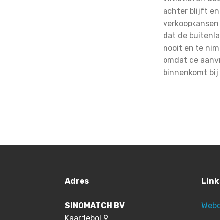
achter blijft e
verkoopkansen 
dat de buitenla
nooit en te ni
omdat de aanvr
binnenkomt bij 
Adres
Link
SINOMATCH BV
Webd
Kaardebol 9