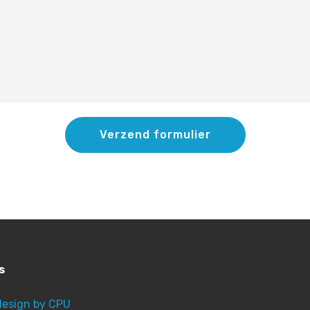
Verzend formulier
s
esign by CPU