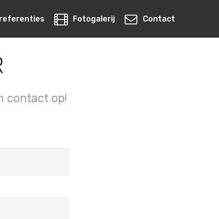
referenties
Fotogalerij
Contact
R
n contact op!